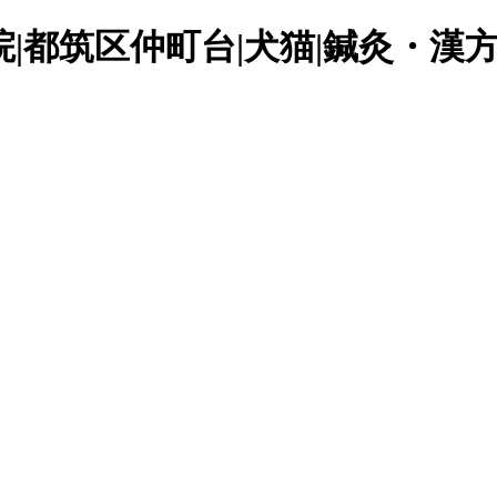
|都筑区仲町台|犬猫|鍼灸・漢