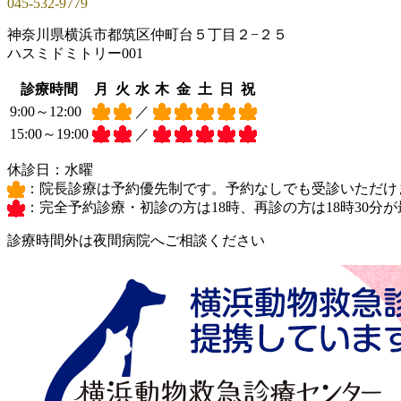
045-532-9779
神奈川県横浜市都筑区仲町台５丁目２−２５
ハスミドミトリー001
診療時間
月
火
水
木
金
土
日
祝
9:00～12:00
／
15:00～19:00
／
休診日：水曜
：院長診療は予約優先制です。予約なしでも受診いただけ
：完全予約診療
・初診の方は18時、再診の方は18時30
診療時間外は夜間病院へご相談ください