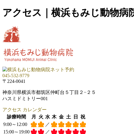
アクセス｜横浜もみじ動物病院
045-532-9779
〒224-0041
神奈川県横浜市都筑区仲町台５丁目２−２５
ハスミドミトリー001
アクセス
カレンダー
診療時間
月
火
水
木
金
土
日
祝
9:00～12:00
／
15:00～19:00
／