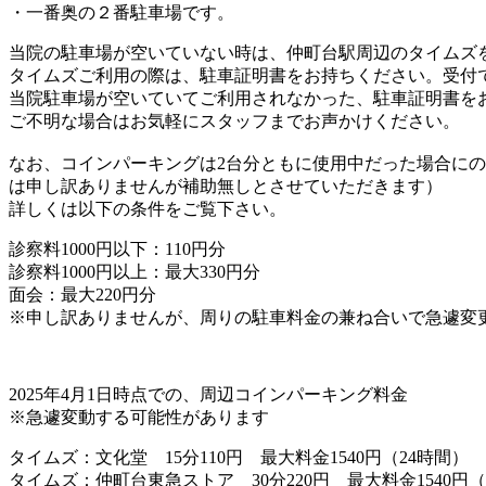
・一番奥の２番駐車場です。
当院の駐車場が空いていない時
は、仲町台駅周辺のタイムズ
タイムズご利用の際は、
駐車証明書
をお持ちください。受付
当院駐車場が空いていてご利用されなかった、駐車証明書を
ご不明な場合はお気軽にスタッフまでお声かけください。
なお、コインパーキングは
2台分ともに使用中だった場合に
は申し訳ありませんが補助無しとさせていただきます）
詳しくは以下の条件をご覧下さい。
診察料1000円以下：110円分
診察料1000円以上：最大330円分
面会：最大220円分
※申し訳ありませんが、周りの駐車料金の兼ね合いで急遽変
2025年4月1日時点での、周辺コインパーキング料金
※急遽変動する可能性があります
タイムズ：文化堂 15分110円 最大料金1540円（24時間）
タイムズ：仲町台東急ストア 30分220円 最大料金1540円（